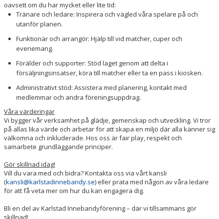
oavsett om du har mycket eller lite tid:
Tränare och ledare: Inspirera och vägled våra spelare på och
utanför planen.
Funktionär och arrangör: Hjälp till vid matcher, cuper och
evenemang.
Förälder och supporter: Stöd laget genom att delta i
försäljningsinsatser, köra till matcher eller ta en pass i kiosken.
Administrativt stöd: Assistera med planering, kontakt med
medlemmar och andra föreningsuppdrag.
Våra värderingar
Vi bygger vår verksamhet på glädje, gemenskap och utveckling. Vi tror
på allas lika värde och arbetar för att skapa en miljö där alla känner sig
välkomna och inkluderade. Hos oss är fair play, respekt och
samarbete grundläggande principer.
Gör skillnad idag!
Vill du vara med och bidra? Kontakta oss via vårt kansli
(
kansli@karlstadinnebandy.se
) eller prata med någon av våra ledare
för att få veta mer om hur du kan engagera dig.
Bli en del av Karlstad Innebandyförening – där vi tillsammans gör
skillnad!