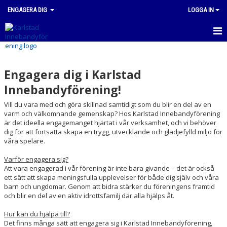
ENGAGERA DIG
LOGGA IN
HEM
Engagera dig i Karlstad
Innebandyförening!
Vill du vara med och göra skillnad samtidigt som du blir en del av en
varm och välkomnande gemenskap? Hos Karlstad Innebandyförening
är det ideella engagemanget hjärtat i vår verksamhet, och vi behöver
dig för att fortsätta skapa en trygg, utvecklande och glädjefylld miljö för
våra spelare.
Varför engagera sig?
Att vara engagerad i vår förening är inte bara givande – det är också
ett sätt att skapa meningsfulla upplevelser för både dig själv och våra
barn och ungdomar. Genom att bidra stärker du föreningens framtid
och blir en del av en aktiv idrottsfamilj där alla hjälps åt.
Hur kan du hjälpa till?
Det finns många sätt att engagera sig i Karlstad Innebandyförening,