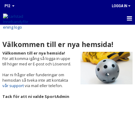
P12
LOGGA IN
HEM
Välkommen till er nya hemsida!
NYHETER
Välkommen till er nya hemsida!
KALENDER
För att komma igång så logga in uppe
till höger med er E-post och Lösenord.
MATCHER
Har ni frågor eller funderingar om
hemsidan så tveka inte att kontakta
TRUPPEN
vår support
via mail eller telefon.
BILDGALLERI
Tack för att ni valde SportAdmin
DOKUMENT
KONTAKT